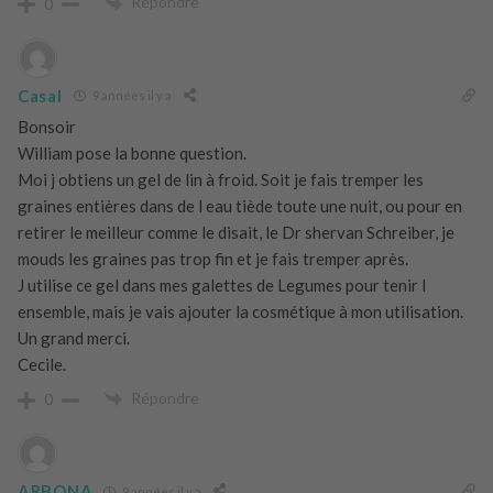
Répondre
0
Casal
9 années il y a
Bonsoir
William pose la bonne question.
Moi j obtiens un gel de lin à froid. Soit je fais tremper les
graines entières dans de l eau tiède toute une nuit, ou pour en
retirer le meilleur comme le disait, le Dr shervan Schreiber, je
mouds les graines pas trop fin et je fais tremper après.
J utilise ce gel dans mes galettes de Legumes pour tenir l
ensemble, mais je vais ajouter la cosmétique à mon utilisation.
Un grand merci.
Cecile.
Répondre
0
ARBONA
9 années il y a