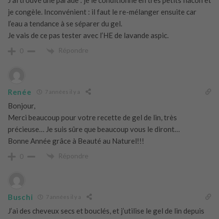
J’ai trouvé une parade : je le conditionne en très petits flacon et
je congèle. Inconvénient : il faut le re-mélanger ensuite car
l’eau a tendance à se séparer du gel.
Je vais de ce pas tester avec l’HE de lavande aspic.
Répondre
0
Renée
7 années il y a
Bonjour,
Merci beaucoup pour votre recette de gel de lin, très
précieuse… Je suis sûre que beaucoup vous le diront…
Bonne Année grâce à Beauté au Naturel!!!
Répondre
0
Buschi
7 années il y a
J’ai des cheveux secs et bouclés, et j’utilise le gel de lin depuis