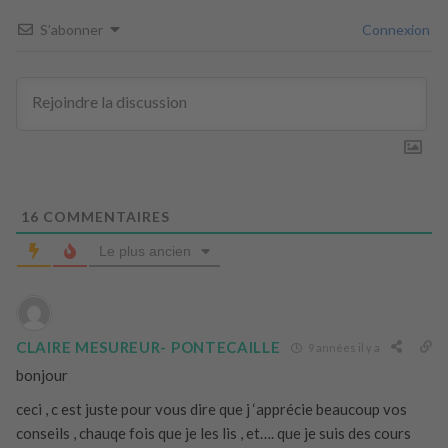
S’abonner
Connexion
16
COMMENTAIRES
Le plus ancien
CLAIRE MESUREUR- PONTECAILLE
9 années il y a
bonjour
ceci , c est juste pour vous dire que j ‘apprécie beaucoup vos
conseils , chauqe fois que je les lis , et…. que je suis des cours