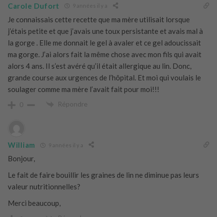
Carole Dufort
9 années il y a
Je connaissais cette recette que ma mère utilisait lorsque
j’étais petite et que j’avais une toux persistante et avais mal à
la gorge . Elle me donnait le gel à avaler et ce gel adoucissait
ma gorge. J’ai alors fait la même chose avec mon fils qui avait
alors 4 ans. Il s’est avéré qu’il était allergique au lin. Donc,
grande course aux urgences de l’hôpital. Et moi qui voulais le
soulager comme ma mère l’avait fait pour moi!!!
Répondre
0
William
9 années il y a
Bonjour,
Le fait de faire bouillir les graines de lin ne diminue pas leurs
valeur nutritionnelles?
Merci beaucoup,