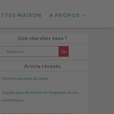
ETTES MAISON
A PROPOS
Que cherchez vous ?
Article récents
L’histoire absurde du rasoir
3 applis pour déchiffrer les étiquettes de vos
cosmétiques
3 remèdes naturels pour éviter les cicatrices