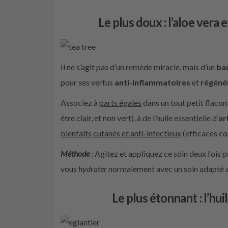
Le plus doux : l’aloe vera e
Il ne s’agit pas d’un remède miracle, mais d’un
ba
pour ses vertus
anti-inflammatoires
et
régénér
Associez à
parts égales
dans un tout petit flacon
être clair, et non vert), à de l’huile essentielle d’
ar
bienfaits cutanés et anti-infectieux
(efficaces con
Méthode
: Agitez et appliquez ce soin deux fois p
vous
hydrater
normalement avec un soin adapté a
Le plus étonnant : l’hui