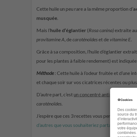
Cette huile un peu rare a la même proportion d’
a
musquée
.
Mais l’
huile d’églantier
(
Rosa canina)
extraite a
provitamine A
, de
caroténoïdes
et de
vitamine E
.
Grâce à sa composition, l’huile d’églantier extr
pour les plantes à faible rendement) est indiqué
Méthode
: Cette huile à l’odeur fruitée et d’une 
et chaque soir sur vos cicatrices récentes ou plu
D’autre part, c’est
un concentré anti-âge
et elle p
caroténoïdes
.
J’espère que ces 3 recettes vous permettront de f
d’autres que vous souhaiteriez partager ici
…