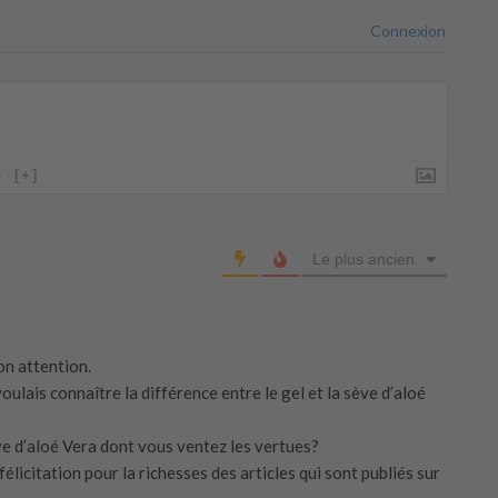
Connexion
}
[+]
Le plus ancien
on attention.
voulais connaître la différence entre le gel et la sève d’aloé
ve d’aloé Vera dont vous ventez les vertues?
licitation pour la richesses des articles qui sont publiés sur