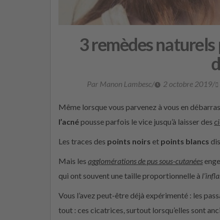
3 remèdes naturels p
d
Par Manon Lambesc
/
2 octobre 2019
/
Même lorsque vous parvenez à vous en débarrasse
l’acné
pousse parfois le vice jusqu’à laisser des
c
Les traces des
points noirs
et
points blancs
dis
Mais les
agglomérations de pus sous-cutanées
enge
qui ont souvent une taille proportionnelle à
l’inf
Vous l’avez peut-être déjà expérimenté : les pass
tout : ces cicatrices, surtout lorsqu’elles sont a