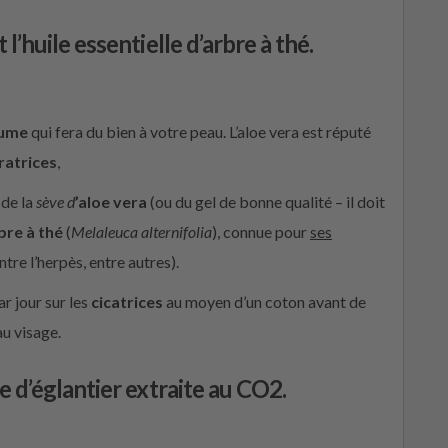
t l’huile essentielle d’arbre à thé
.
ume
qui fera du bien à votre peau. L’aloe vera est réputé
atrices
,
 de la
sève d
’aloe vera
(ou du gel de bonne qualité – il doit
bre à thé
(
Melaleuca alternifolia
), connue pour
ses
tre l’herpès, entre autres).
ar jour sur les
cicatrices
au moyen d’un coton avant de
u visage.
le d’églantier extraite au CO2.