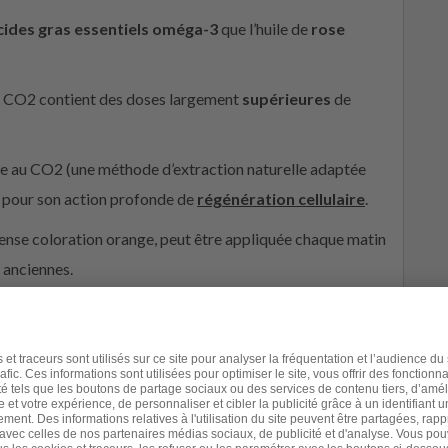
cides gras essentiels oméga-3
que l’huile de
rose
u CO2 contient des doses largement
supérieures
de
aite au CO2 (une méthode d’extraction naturelle adaptée
e pour son action profonde de
régénération cellulaire
.
intense coloration orange, peut être appliquée chaque matin
s anciennes.
répare la peau au soleil grâce à sa forte dose de
aire disparaître vos cicatrices.
Peut-être en avez-vous