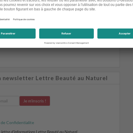
rticle autour de vous !
âce aux étoiles ci-dessous !
e(s), moyenne :
4,33/
5)
a newsletter Lettre Beauté au Naturel
 de Confidentialite
la lettre d’informations Lettre Beauté au Naturel