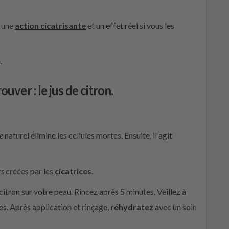
 une
action cicatrisante
et un effet réel si vous les
.
rouver : le jus de citron
.
e
naturel élimine les cellules mortes. Ensuite, il agit
rs
créées par les
cicatrices
.
itron sur votre peau. Rincez après 5 minutes. Veillez à
s. Après application et rinçage,
réhydratez
avec un soin