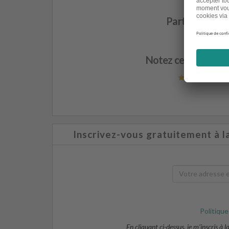
Partagez cet a
Notez cet article gr
(
3
not
Inscrivez-vous gratuitement à l
Politique
En cliquant ci-dessus, je m’inscris à 