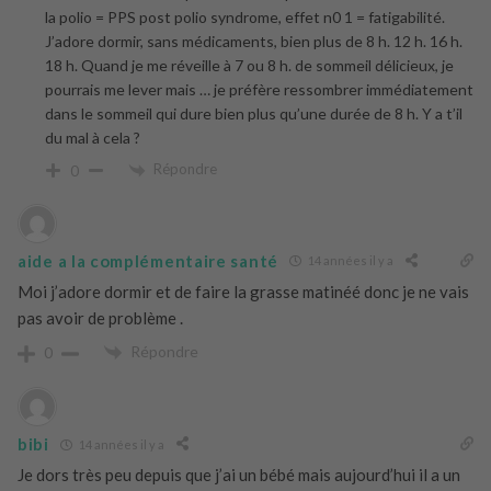
la polio = PPS post polio syndrome, effet n0 1 = fatigabilité.
J’adore dormir, sans médicaments, bien plus de 8 h. 12 h. 16 h.
18 h. Quand je me réveille à 7 ou 8 h. de sommeil délicieux, je
pourrais me lever mais … je préfère ressombrer immédiatement
dans le sommeil qui dure bien plus qu’une durée de 8 h. Y a t’il
du mal à cela ?
Répondre
0
aide a la complémentaire santé
14 années il y a
Moi j’adore dormir et de faire la grasse matinéé donc je ne vais
pas avoir de problème .
Répondre
0
bibi
14 années il y a
Je dors très peu depuis que j’ai un bébé mais aujourd’hui il a un