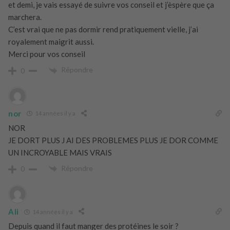
et demi, je vais essayé de suivre vos conseil et j’èspère que ça
marchera.
C’est vrai que ne pas dormir rend pratiquement vielle, j’ai
royalement maigrit aussi.
Merci pour vos conseil
Répondre
0
nor
14 années il y a
NOR
JE DORT PLUS J AI DES PROBLEMES PLUS JE DOR COMME
UN INCROYABLE MAIS VRAIS
Répondre
0
Ali
14 années il y a
Depuis quand il faut manger des protéines le soir ?