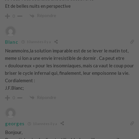
Et de belles nuits en perspective
Répondre
0
Blanc
10 années il y a
Neammoins,la solution imparable est de se lever le matin tot,
meme si lon a une envie irresistible de dormir . Ca peut etre
« douloureux » pour les insomniaques, mais ca vaut le coup pour
briser le cycle infernal qui, finalement, leur empoisonne la vie.
Cordialement :
J.F.Blanc;
Répondre
0
georges
10 années il y a
Bonjour,