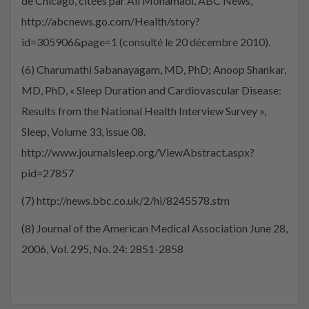
de Chicago, citées par Ali Mohamadi, ABC News,
http://abcnews.go.com/Health/story?
id=305906&page=1 (consulté le 20 décembre 2010).
(6) Charumathi Sabanayagam, MD, PhD; Anoop Shankar,
MD, PhD, « Sleep Duration and Cardiovascular Disease:
Results from the National Health Interview Survey »,
Sleep, Volume 33, issue 08.
http://www.journalsleep.org/ViewAbstract.aspx?
pid=27857
(7) http://news.bbc.co.uk/2/hi/8245578.stm
(8) Journal of the American Medical Association June 28,
2006, Vol. 295, No. 24: 2851-2858