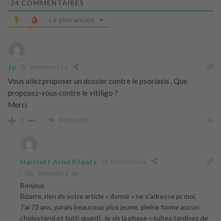
24
COMMENTAIRES
Le plus ancien
Jo
14 années il y a
Vous allez proposer un dossier contre le psoriasis . Que
proposez-vous contre le vitiligo ?
Merci
Répondre
0
Harriett Ariel Kraatz
8 années il y a
Répondre à
Jo
Bonjour,
Bizarre, rien ds votre article « dormir » ne s’adresse pr moi.
J’ai 72 ans, parais beaucoup plus jeune, pleine forme aucun
cholestérol et tutti quanti. Je vis la phase « suites tardives de