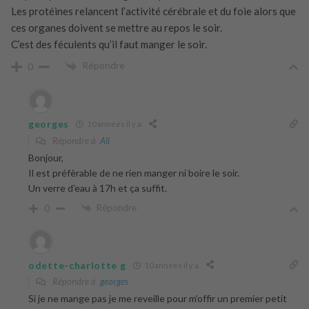
Les protéines relancent l’activité cérébrale et du foie alors que
ces organes doivent se mettre au repos le soir.
C’est des féculents qu’il faut manger le soir.
Répondre
0
georges
10 années il y a
Répondre à
Ali
Bonjour,
Il est préfèrable de ne rien manger ni boire le soir.
Un verre d’eau à 17h et ça suffit.
Répondre
0
odette-charlotte g
10 années il y a
Répondre à
georges
Si je ne mange pas je me reveille pour m’offir un premier petit