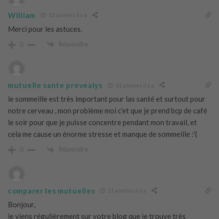
William
13 années il y a
Merci pour les astuces.
Répondre
0
mutuelle sante prevealys
11 années il y a
le sommeille est très important pour las santé et surtout pour
notre cerveau , mon problème moi c’et que je prend bcp de café
le soir pour que je puisse concentre pendant mon travail, et
cela me cause un énorme stresse et manque de sommeille :'(
Répondre
0
comparer les mutuelles
11 années il y a
Bonjour,
je viens régulièrement sur votre blog que je trouve très