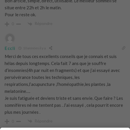
Bon article, simple, direct, utilisable. Le meilleur sommeil se
situe entre 22h et 2h le matin.
Pour le reste ok.
Répondre
0
Eccli
10 années il y a
Merci de tous ces excellents conseils que je connais et suis
hélas depuis longtemps. Cela fait 7 ans que je souffre
d’insomnies(4h par nuit en fragments) et que j’ai essayé avec
persévérance toutes les techniques, les
respirations,l’acupuncture ,l’homéopathie,les plantes ,la
melatonine….
Je suis fatiguée et deviens triste et sans envie. Que faire ? Les
somnifères nê me tentent pas . J’ai essayé , cela pourrit encore
plus mes journées .
Répondre
0