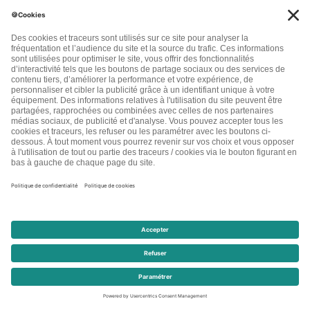
sarou
10 années il y a
Ah la la….comment convaincre d’une telle vérité ????? eh oui, le
sommeil est INDISPENSABLE POUR GRANDS ET PETITS…..
Nous voyons autour de nous tant de gens détraqués et qui ne
commencent même pas par réfléchir sur leur sommeil, même les
sportifs tant soucieux de leur corps….. merci pour cet article et
les conseils ajoutés.
Répondre
0
isabelle
9 années il y a
merci pour ces super conseils
Répondre
0