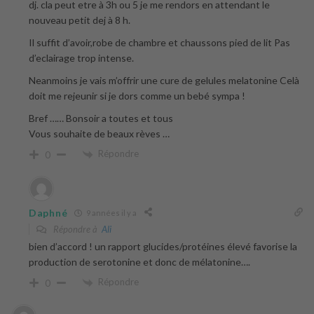
dj. cla peut etre à 3h ou 5 je me rendors en attendant le
nouveau petit dej à 8 h.
Il suffit d’avoir,robe de chambre et chaussons pied de lit Pas
d’eclairage trop intense.
Neanmoins je vais m’offrir une cure de gelules melatonine Celà
doit me rejeunir si je dors comme un bebé sympa !
Bref …… Bonsoir a toutes et tous
Vous souhaite de beaux rèves …
Répondre
0
Daphné
9 années il y a
Répondre à
Ali
bien d’accord ! un rapport glucides/protéines élevé favorise la
production de serotonine et donc de mélatonine….
Répondre
0