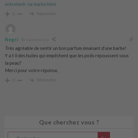
entretenir-sa-barbe.html
Répondre
0
Negri
6 années il y a
Très agréable de sentir un bon parfum émanant d’une barbe!
Y a t il des huiles qui empêchent que les poils repoussent sous
la peau?
Merci pour votre réponse.
Répondre
0
Que cherchez vous ?