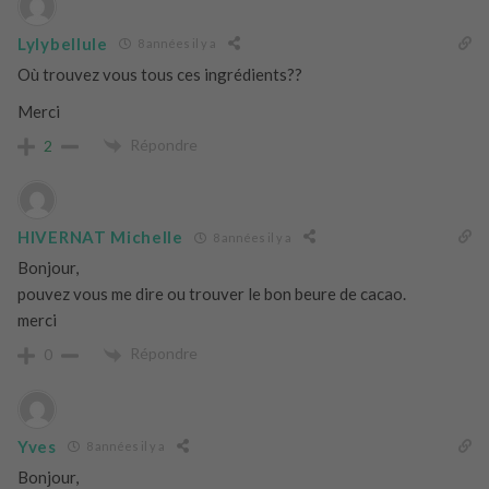
Lylybellule
8 années il y a
Où trouvez vous tous ces ingrédients??
Merci
Répondre
2
HIVERNAT Michelle
8 années il y a
Bonjour,
pouvez vous me dire ou trouver le bon beure de cacao.
merci
Répondre
0
Yves
8 années il y a
Bonjour,