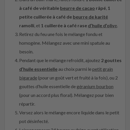
à café de véritable
beurre de cacao
râpé
,
1
petite cuillerée à café de
beurre de karité
ramolli
, et
1 cuillerée à café rase
d’huile d’oliv
e
.
Retirez du feu une fois le mélange fondu et
homogène. Mélangez avec une mini spatule au
besoin.
Pendant que le mélange refroidit, ajoutez
2 gouttes
d’huile essentielle
au choix parmi le
petit grain
bigarade
(pour un goût vert et fruité à la fois), ou 2
gouttes d’huile essentielle de
géranium bourbon
(pour un accord plus floral). Mélangez pour bien
répartir.
Versez alors le mélange encore liquide dans le petit
pot désinfecté.
Laissez reposer 24 heures au frigo avant utilisation.