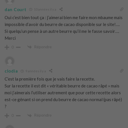
dan Court
10 années il y a
Oui c’est bien tout ça : j’aimerai bien me faire mon mbaume mais
impossible d’avoir du beurre de cacao disponible sur le site!….
Si quelqu’un pense à un autre beurre qu’il me le fasse savoir….
Merci
Répondre
0
clodia
9 années il y a
C’est la première fois que je vais faire la recette.
Sur la recette il est dit « véritable beurre de cacao râpé » mais
moi j’aimerais l’utiliser autrement que pour cette recette alors
est-ce gênant si on prend du beurre de cacao normal (pas râpé)
?
Répondre
0