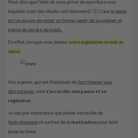
Peut-être que l’idée de vous
priver de nourriture
vous
inquiète, mais des études ont démontré
[1]
[2]
que
le jeûne
est un moyen de rester en bonne santé, de se soigner et
même de perdre du poids.
En effet, lorsque vous jeûnez
votre organisme se met au
repos.
Vos
organes
, qui ont l’habitude de
fonctionner sans
discontinuer
, vont
s’accorder une pause et se
régénérer
.
Je sais par expérience que jeûner nécessite de
l’entrainement
et surtout de la
motivation
pour tenir
jusqu’au bout.