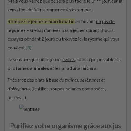
Mais vous verrez que ce sera plus facile le 3
jour, car la
sensation de faim commence à s’estomper.
Rompez le jeûne le mardi matin
en buvant
un jus de
légumes
– si vous n’arrivez pas à jeûner durant 3 jours,
essayez pendant 2 jours ou trouvez ici le rythme qui vous
convient
[3]
.
La semaine qui suit le jeûne,
évitez
autant que possible les
protéines animales
et les
produits laitiers.
Préparez des plats à base
de
graines, de légumes et
d’oléagineux
(lentilles, soupes, salades composées,
purées…).
Purifiez votre organisme grâce aux jus