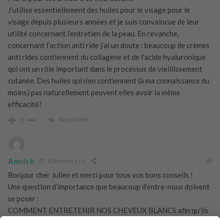
J’utilise essentiellement des huiles pour le visage pour le
visage depuis plusieurs années et je suis convaincue de leur
utilité concernant l’entretien de la peau. En revanche,
concernant l’action anti ride j’ai un doute : beaucoup de crèmes
anti rides contiennent du collagène et de l’acide hyaluronique
qui ont un rôle important dans le processus de vieillissement
cutanée. Des huiles qui n’en contiennent (à ma connaissance du
moins) pas naturellement peuvent elles avoir la même
efficacité?
Répondre
0
Annick
10 années il y a
Bonjour cher Julien et merci pour tous vos bons conseils !
Une question d’importance que beaucoup d’entre-nous doivent
se poser :
COMMENT ENTRETENIR NOS CHEVEUX BLANCS afin qu’ils