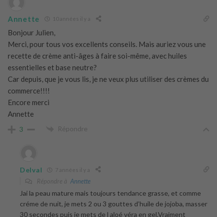
Annette
10 années il y a
Bonjour Julien,
Merci, pour tous vos excellents conseils. Mais auriez vous une
recette de crème anti-âges à faire soi-même, avec huiles
essentielles et base neutre?
Car depuis, que je vous lis, je ne veux plus utiliser des crèmes du
commerce!!!!
Encore merci
Annette
Répondre
3
Delval
7 années il y a
Répondre à
Annette
Jai la peau mature mais toujours tendance grasse, et comme
créme de nuit, je mets 2 ou 3 gouttes d’huile de jojoba, masser
30 secondes puis je mets de l aloé véra en gel.Vraiment