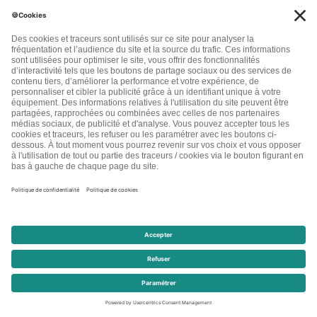
ne deviennent pas jaunâtre ?
(car nombreuses sont celles qui ont laissé tomber la couleur
n’est-ce pas ?!)
J’avais trouvé un shampoing de chez Coslys à la petite
centaurée (qui n’avait pas beaucoup d’effet, est-ce pour cela
que je ne le trouve pas dans de nombreuses boutiques bio) et
j’avais pensé faire des rinçages en achetant de la petite
centaurée carrément ….?
Avez-vous un conseil car les coiffeurs, lorsque l’on passe entre
leurs mains, nous proposent des produits mais s’ils sont à base
de propylènes et autres saletés non merci !! CDT Annick
Répondre
0
DEPIT
10 années il y a
Merci pour vos précieux conseils mais quels sont les exercices
et comment fait-on les exercices faciaux antirides ,?
Répondre
0