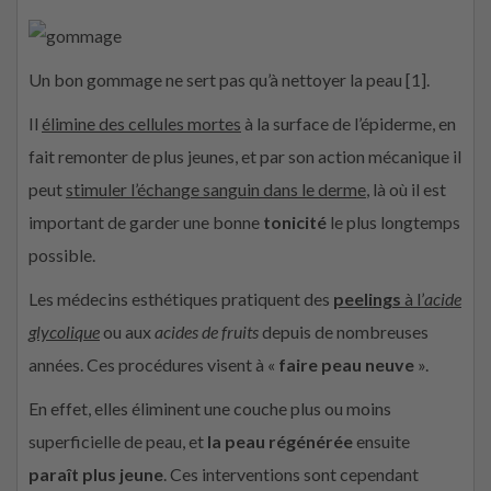
Un bon gommage ne sert pas qu’à nettoyer la peau [1].
Il
élimine des cellules mortes
à la surface de l’épiderme, en
fait remonter de plus jeunes, et par son action mécanique il
peut
stimuler l’échange sanguin dans le derme
, là où il est
important de garder une bonne
tonicité
le plus longtemps
possible.
Les médecins esthétiques pratiquent des
peelings
à l’
acide
glycolique
ou aux
acides de fruits
depuis de nombreuses
années. Ces procédures visent à «
faire peau neuve
».
En effet, elles éliminent une couche plus ou moins
superficielle de peau, et
la peau régénérée
ensuite
paraît plus jeune
. Ces interventions sont cependant