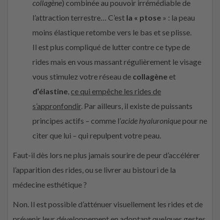
collagène
) combinée au pouvoir irrémédiable de
l’attraction terrestre… C’est
la « ptose
» : la peau
moins élastique retombe vers le bas et se plisse.
Il est plus compliqué de lutter contre ce type de
rides mais en vous massant régulièrement le visage
vous stimulez votre réseau de
collagène
et
d’élastine
,
ce qui empêche les rides de
s’appronfondir
. Par ailleurs, il existe de puissants
principes actifs – comme l’
acide hyaluronique
pour ne
citer que lui – qui repulpent votre peau.
Faut-il dès lors ne plus jamais sourire de peur d’accélérer
l’apparition des rides, ou se livrer au bistouri de la
médecine esthétique ?
Non. Il est possible d’atténuer visuellement les rides et de
prévenir leur développement en adoptant quelques
gestes