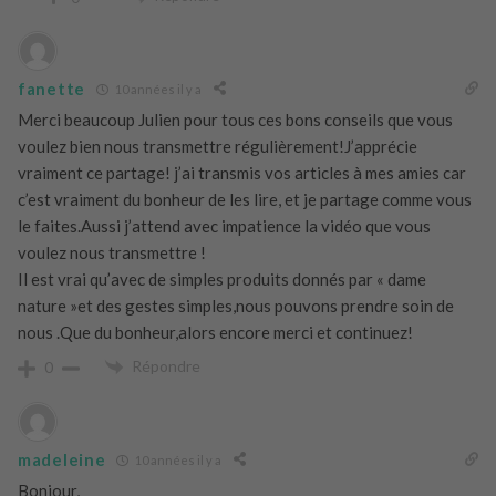
fanette
10 années il y a
Merci beaucoup Julien pour tous ces bons conseils que vous
voulez bien nous transmettre régulièrement!J’apprécie
vraiment ce partage! j’ai transmis vos articles à mes amies car
c’est vraiment du bonheur de les lire, et je partage comme vous
le faites.Aussi j’attend avec impatience la vidéo que vous
voulez nous transmettre !
Il est vrai qu’avec de simples produits donnés par « dame
nature »et des gestes simples,nous pouvons prendre soin de
nous .Que du bonheur,alors encore merci et continuez!
Répondre
0
madeleine
10 années il y a
Bonjour,