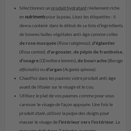
Sélectionnez un
produit hydratant
réellement riche
en
nutriments
pour la peau. Lisez les étiquettes : il
devra contenir dans le début de sa liste d’ingrédients
de bonnes huiles végétales anti-âge comme celles
de rose musquée
(
Rosa rubiginosa
),
d’églantier
(
Rosa canina
),
d’argousier, de pépin de framboise,
d’onagre
(
Œnothera biennis
),
de bourrache
(
Borago
officinalis
) ou
d’argan
(
Argania spinosa)
.
Chauffez dans les paumes votre produit anti-âge
avant de l’étaler sur le visage et le cou.
Utilisez le plat de vos paumes comme pour vous
caresser le visage de façon appuyée. Une fois le
produit étalé, utilisez la pulpe des doigts pour
masser le visage de
l’intérieur vers l’extérieur
. Le
massage doit durer 2 minutes au moins…