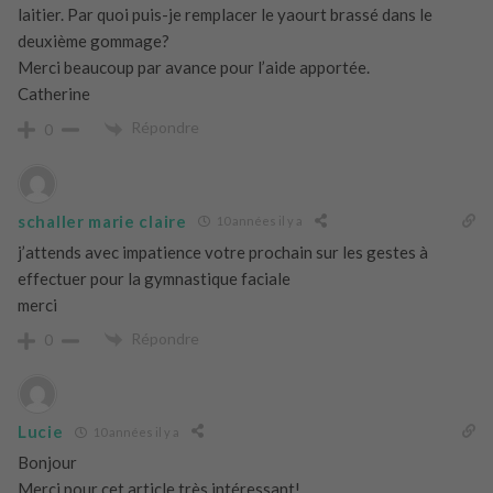
laitier. Par quoi puis-je remplacer le yaourt brassé dans le
deuxième gommage?
Merci beaucoup par avance pour l’aide apportée.
Catherine
Répondre
0
schaller marie claire
10 années il y a
j’attends avec impatience votre prochain sur les gestes à
effectuer pour la gymnastique faciale
merci
Répondre
0
Lucie
10 années il y a
Bonjour
Merci pour cet article très intéressant!