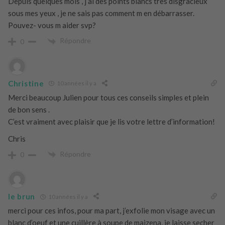
Depuis quelques mois , j ai des points blancs très disgracieux
sous mes yeux , je ne sais pas comment m en débarrasser.
Pouvez- vous m aider svp?
Répondre
0
Christine
10 années il y a
Merci beaucoup Julien pour tous ces conseils simples et plein
de bon sens .
C’est vraiment avec plaisir que je lis votre lettre d’information!
Chris
Répondre
0
le brun
10 années il y a
merci pour ces infos, pour ma part, j’exfolie mon visage avec un
blanc d’oeuf et une cuillère à soupe de maizena, je laisse secher