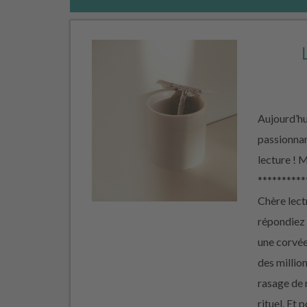
Aujourd’hui
passionnan
lecture !
**********
Chère lectr
répondiez 
une corvée
des millio
rasage de 
rituel. Et 