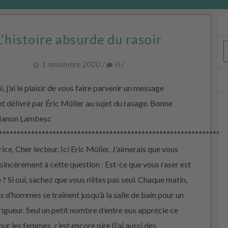
L’histoire absurde du rasoir
1 novembre 2020
/
0
/
, j’ai le plaisir de vous faire parvenir un message
t délivré par Éric Müller au sujet du rasage. Bonne
 Manon Lambesc
****************************************************************
ice, Cher lecteur, Ici Eric Müller. J’aimerais que vous
sincèrement à cette question : Est-ce que vous raser est
 ? Si oui, sachez que vous n’êtes pas seul. Chaque matin,
ns d’hommes se traînent jusqu’à la salle de bain pour un
rigueur. Seul un petit nombre d’entre eux apprécie ce
pour les femmes, c’est encore pire (j’ai aussi des