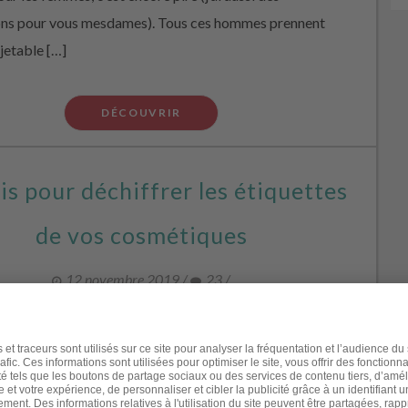
ons pour vous mesdames). Tous ces hommes prennent
 jetable […]
DÉCOUVRIR
is pour déchiffrer les étiquettes
de vos cosmétiques
12 novembre 2019
/
23
/
, vous n’avez plus le choix : vous devez apprendre à lire
ttes des produits de beauté ! Vous savez que certains
s contiennent de potentiels perturbateurs endocriniens
ans compter la présence d’autres substances