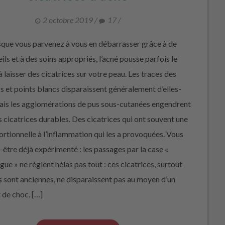
2 octobre 2019
/
17
/
ue vous parvenez à vous en débarrasser grâce à de
ls et à des soins appropriés, l’acné pousse parfois le
à laisser des cicatrices sur votre peau. Les traces des
rs et points blancs disparaissent généralement d’elles-
is les agglomérations de pus sous-cutanées engendrent
s cicatrices durables. Des cicatrices qui ont souvent une
portionnelle à l’inflammation qui les a provoquées. Vous
t-être déjà expérimenté : les passages par la case «
ue » ne règlent hélas pas tout : ces cicatrices, surtout
es sont anciennes, ne disparaissent pas au moyen d’un
 de choc. […]