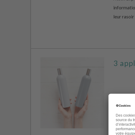
informati
leur rasoir
3 appl
Aujourd’hui
les étique
cosmétique
et c’est s