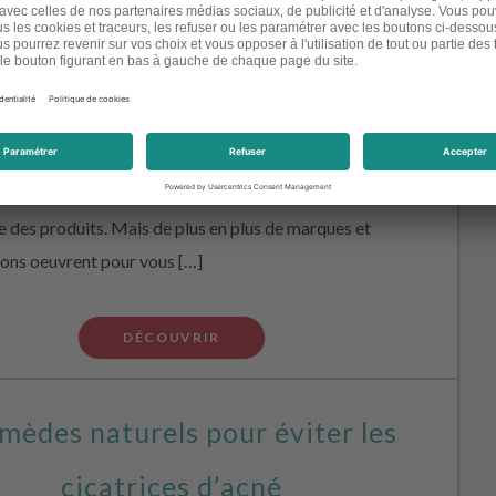
ées qui pourraient être néfastes pour la santé et
ement : huiles minérales, dérivés pétrochimiques,
 polymères, matières éthoxylées, conservateurs,
La liste des ingrédients controversées est longue et il
ifficile de s’y retrouver. Pour couronner le tout, leurs
res sont dissimulés en caractères minuscules sur
e des produits. Mais de plus en plus de marques et
ions oeuvrent pour vous […]
DÉCOUVRIR
mèdes naturels pour éviter les
cicatrices d’acné