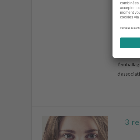
controvers
l’environn
silicones,
biocides… 
peut être d
noms barba
l’emballag
d’associat
3 re