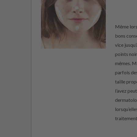
Même lorsq
bons consei
vice jusqu’
points noi
mêmes. Ma
parfois de
taille pro
l’avez peu
dermatolog
lorsqu’ell
traitement