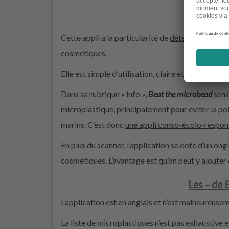
Les + de
B
Cette appli a la particularité de
détecter la prés
cosmétiques
.
Elle est simple d’utilisation, claire et précise.
Dans sa rubrique « info »,
Beat the microbead
sens
microplastique, principalement pour éviter la pol
marins. C’est donc
une appli conso-écolo-respo
En plus du scanner, l’application se dote d’un on
cosmétiques. L’avantage est qu’on peut y ajouter 
Les – de
B
L’application est en anglais et n’est malheureuse
La liste de microplastiques n’est pas exhaustive e