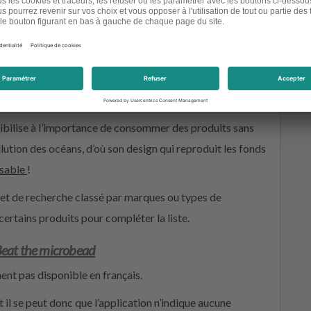
eat the microbead
ence de
microbilles
de plastique
dans les produits
ibilise à l’importance de consommer des produits sans
lution des océans, d’où son design qui reproduit les fonds
nsable
!
glet de recherche classé par marques ou types de
certains produits pour compléter la liste.
eat the microbead
ment pas disponible en français.
t il se peut donc que l’application n’indique aucune