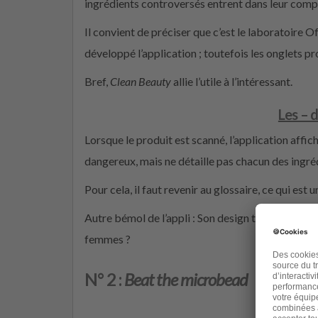
ingrédients controversés entrent dans leur comp
Il convient de préciser que c’est le laboratoire O
développé l’application ; toutefois les onglets pr
Bref,
Clean Beauty
allie l’utile à l’intéressant.
Les – 
Lorsque le produit est scanné, l’application affi
dangereux, mais ne détaille pas chacun des ingré
Pour cela, il faut revenir au glossaire, ce qui est 
Autre bémol de l’appli : Son design très
girly
. Qui
femmes ?
N° 2 :
Beat the microbead