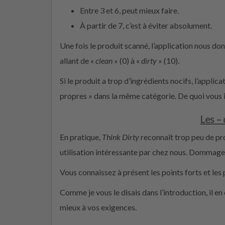
Entre 3 et 6, peut mieux faire.
À partir de 7, c’est à éviter absolument.
Une fois le produit scanné, l’application nous do
allant de «
clean
» (0) à «
dirty
» (10).
Si le produit a trop d’ingrédients nocifs, l’appl
propres » dans la même catégorie. De quoi vous 
Les –
En pratique,
Think Dirty
reconnaît trop peu de pr
utilisation intéressante par chez nous. Dommage
Vous connaissez à présent les points forts et les 
Comme je vous le disais dans l’introduction, il en 
mieux à vos exigences.