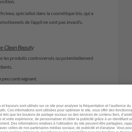
osition.
fficinea, spécialisé dans la cosmétique bio, qui a
omotionnels de l’appli ne sont pas invasifs.
de
Clean Beauty
che les produits controversés ou potentiellement
dients.
un peu contraignant.
 a dit que la beauté était uniquement une affaire de