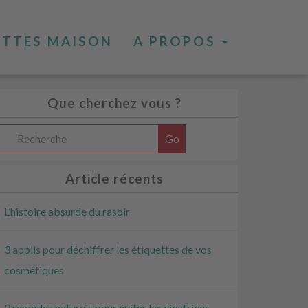
ETTES MAISON
A PROPOS
Que cherchez vous ?
Article récents
L’histoire absurde du rasoir
3 applis pour déchiffrer les étiquettes de vos
cosmétiques
3 remèdes naturels pour éviter les cicatrices