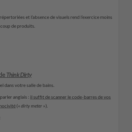
épertoriées et l’absence de visuels rend l’exercice moins
ucoup de produits.
 de
Think Dirty
l dans votre salle de bains.
 parler anglais :
il suffit de scanner le code-barres de vos
nocivité
(«
dirty meter
»).
: